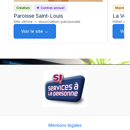
Création
★ Contrat annuel
Mainten
Paroisse Saint-Louis
La Voi
Site vitrine — association paroissiale
Hôtel-res
Voir le site →
Voir
Mentions légales